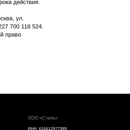
рока действия.
сква, ул.
 227 700 118 524.
ой право
ООО «Стиль»
ИНН: 616612977389