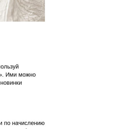
пользуй
е». Ими можно
 новинки
ии по начислению