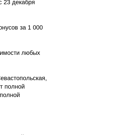
с 23 декабря
онусов за 1 000
оимости любых
Севастопольская,
от полной
 полной