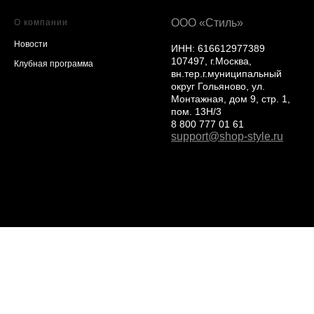
ООО «Стиль»
О компании
Новости
ИНН: 616612977389
107497, г.Москва,
Клубная программа
вн.тер.г.муниципальный
округ Гольяново, ул.
Монтажная, дом 9, стр. 1,
пом. 13Н/3
8 800 777 01 61
support@shop-style.ru